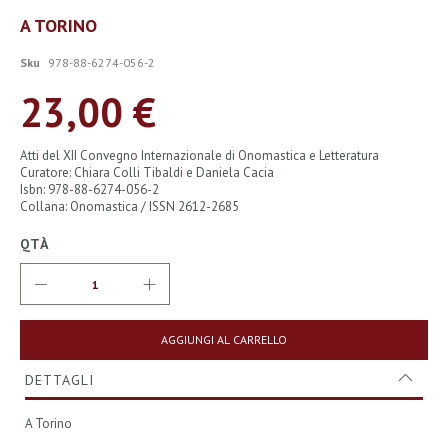
Vai
A TORINO
all'inizio
della
Sku
978-88-6274-056-2
galleria
di
23,00 €
immagini
Atti del XII Convegno Internazionale di Onomastica e Letteratura
Curatore: Chiara Colli Tibaldi e Daniela Cacia
Isbn: 978-88-6274-056-2
Collana: Onomastica / ISSN 2612-2685
QTÀ
AGGIUNGI AL CARRELLO
DETTAGLI
A Torino