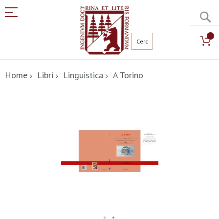
C
Salta
al
Home
Libri
Linguistica
A Torino
contenuto
Vai
alla
fine
della
galleria
di
immagini