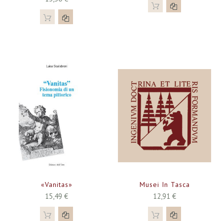
«Vanitas»
Musei In Tasca
15,49 €
12,91 €