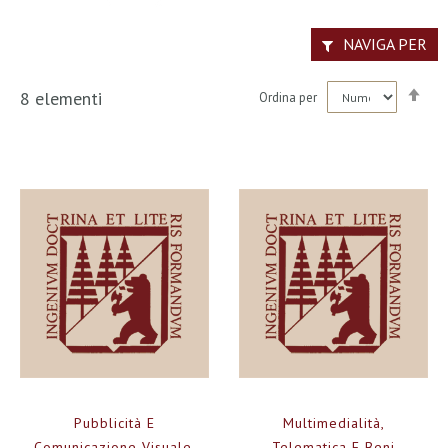
NAVIGA PER
Imp
8
elementi
Ordina per
la
dir
dec
Pubblicità E
Multimedialità,
Comunicazione Visuale.
Telematica E Beni