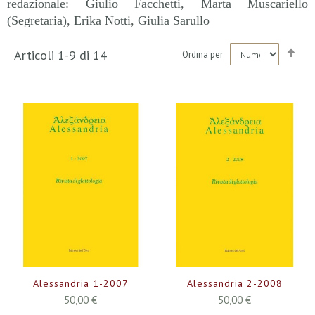
redazionale: Giulio Facchetti, Marta Muscariello
(Segretaria), Erika Notti, Giulia Sarullo
Imp
Articoli
1
-
9
di
14
Ordina per
la
dir
dec
Alessandria 1-2007
Alessandria 2-2008
50,00 €
50,00 €