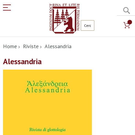
C
Salta
al
Home
Riviste
Alessandria
contenuto
Alessandria