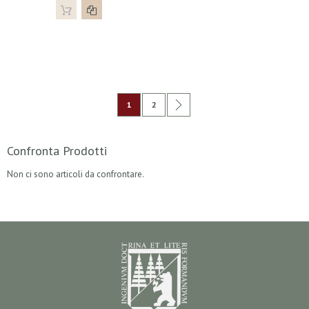
Pagina
Attualmente stai leggendo la pagina
Pagina
Pagina
Successivo
1
2
Confronta Prodotti
Non ci sono articoli da confrontare.