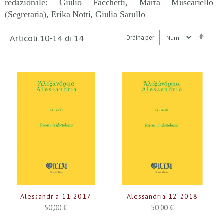
redazionale: Giulio Facchetti, Marta Muscariello
(Segretaria), Erika Notti, Giulia Sarullo
Imp
Articoli
10
-
14
di
14
Ordina per
la
dir
dec
Alessandria 11-2017
Alessandria 12-2018
50,00 €
50,00 €