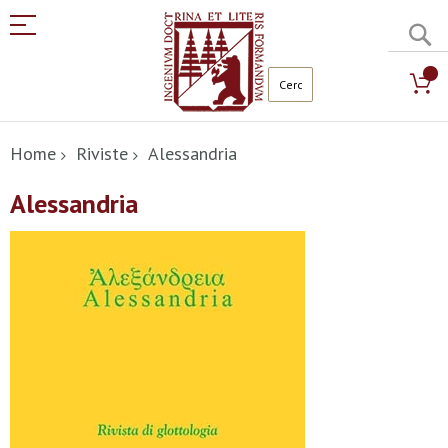
C
Salta
al
Home
Riviste
Alessandria
contenuto
Alessandria