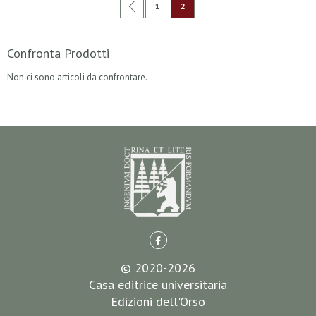
Pagina
Precedente
Pagina
Attualmente stai leggendo la pag
1
2
Confronta Prodotti
Non ci sono articoli da confrontare.
© 2020-2026
Casa editrice universitaria
Edizioni dell'Orso