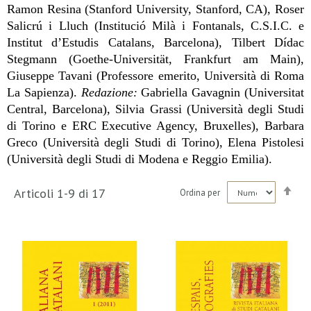
Ramon Resina (Stanford University, Stanford, CA), Roser
Salicrú i Lluch (Institució Milà i Fontanals, C.S.I.C. e
Institut d’Estudis Catalans, Barcelona), Tilbert Dídac
Stegmann (Goethe-Universität, Frankfurt am Main),
Giuseppe Tavani (Professore emerito, Università di Roma
La Sapienza).
Redazione:
Gabriella Gavagnin (Universitat
Central, Barcelona), Silvia Grassi (Università degli Studi
di Torino e ERC Executive Agency, Bruxelles), Barbara
Greco (Università degli Studi di Torino), Elena Pistolesi
(Università degli Studi di Modena e Reggio Emilia).
Imp
Articoli
1
-
9
di
17
Ordina per
la
dir
dec