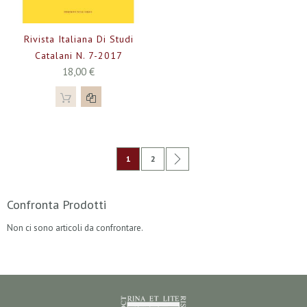
Rivista Italiana Di Studi
Catalani N. 7-2017
18,00 €
Pagina
Attualmente stai leggendo la pagina
Pagina
Pagina
Successivo
1
2
Confronta Prodotti
Non ci sono articoli da confrontare.