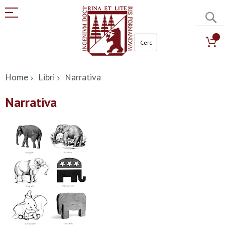
C
Salta
al
Home
Libri
Narrativa
contenuto
Narrativa