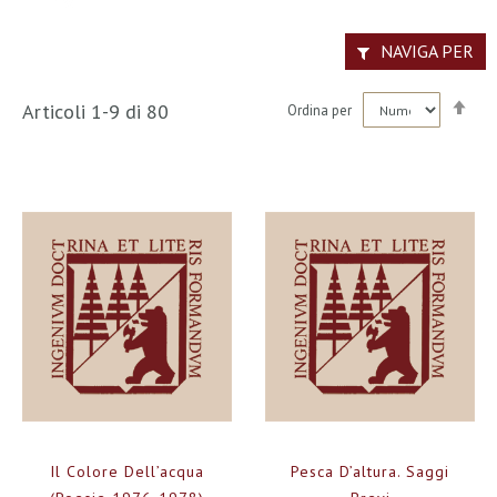
NAVIGA PER
Imp
Articoli
1
-
9
di
80
Ordina per
la
dir
dec
Il Colore Dell’acqua
Pesca D’altura. Saggi