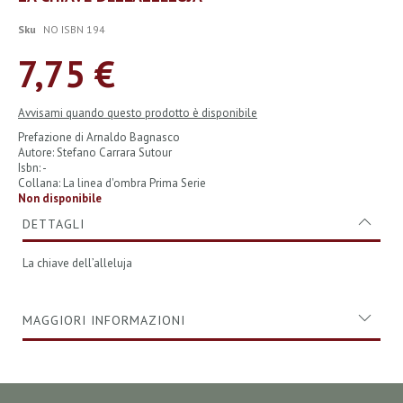
all'inizio
della
Sku
NO ISBN 194
galleria
di
7,75 €
immagini
Avvisami quando questo prodotto è disponibile
Prefazione di Arnaldo Bagnasco
Autore: Stefano Carrara Sutour
Isbn: -
Collana: La linea d'ombra Prima Serie
Non disponibile
DETTAGLI
La chiave dell’alleluja
MAGGIORI INFORMAZIONI