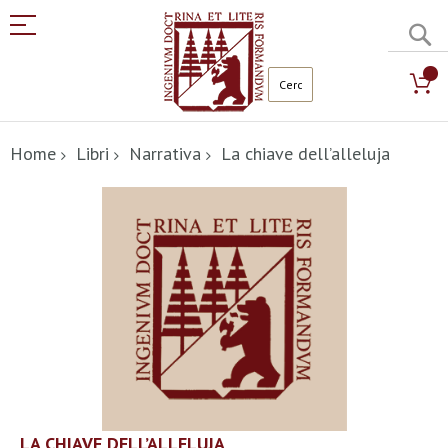
C
Salta
al
Home
Libri
Narrativa
La chiave dell’alleluja
contenuto
Vai
alla
fine
della
galleria
di
immagini
Vai
LA CHIAVE DELL’ALLELUJA