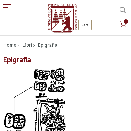
C
Salta
al
Home
Libri
Epigrafia
contenuto
Epigrafia