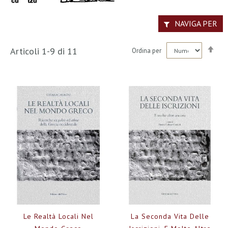
NAVIGA PER
Imp
Articoli
1
-
9
di
11
Ordina per
la
dir
dec
Le Realtà Locali Nel
La Seconda Vita Delle