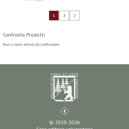
Pagina
Attualmente stai leggendo la pagina
Pagina
Pagina
Successivo
1
2
Confronta Prodotti
Non ci sono articoli da confrontare.
© 2020-2026