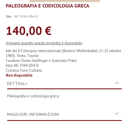
Vai
PALEOGRAFIA E CODICOLOGIA GRECA
all'inizio
della
Sku
88-7694-034-0
galleria
di
140,00 €
immagini
Avvisami quando questo prodotto è disponibile
Atti del II Colloquio internazionale (Berlino-Wolfenbüttel, 17-21 ottobre
1983). Testo. Tavole
Curatore: Dieter Harlfinger e Giancarlo Prato
Isbn: 88-7694-034-0
Collana: Fuori Collana
Non disponibile
DETTAGLI
Paleografia e codicologia greca
MAGGIORI INFORMAZIONI