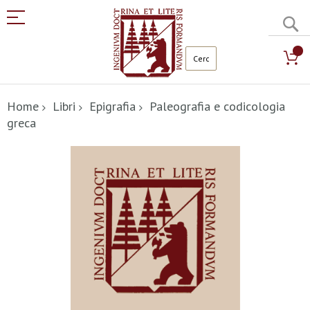
C
Salta
al
Home
Libri
Epigrafia
Paleografia e codicologia
contenuto
greca
Vai
alla
fine
della
galleria
di
immagini