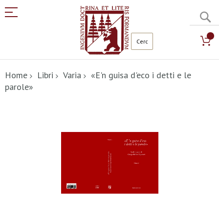
C
Salta
al
Home
Libri
Varia
«E'n guisa d'eco i detti e le
contenuto
parole»
Vai
alla
fine
della
galleria
di
immagini