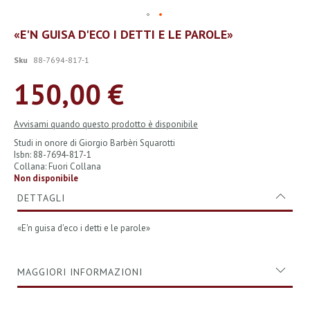
Vai
«E'N GUISA D'ECO I DETTI E LE PAROLE»
all'inizio
della
Sku
88-7694-817-1
galleria
di
150,00 €
immagini
Avvisami quando questo prodotto è disponibile
Studi in onore di Giorgio Barbèri Squarotti
Isbn: 88-7694-817-1
Collana: Fuori Collana
Non disponibile
DETTAGLI
«E'n guisa d'eco i detti e le parole»
MAGGIORI INFORMAZIONI