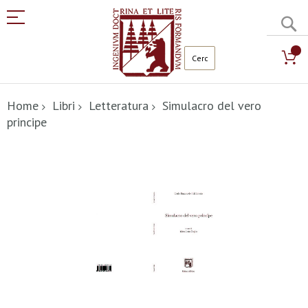
C
Salta
al
Home
Libri
Letteratura
Simulacro del vero
contenuto
principe
Vai
alla
fine
della
galleria
di
immagini