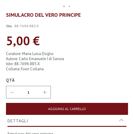
Vai
SIMULACRO DEL VERO PRINCIPE
all'inizio
della
Sku
88-7694-883-X
galleria
di
5,00 €
immagini
Curatore: Maria Luisa Doglio
Autore: Carlo Emanuele I di Savoia
Isbn: 88-7694-883-X
Collana: Fuori Collana
QTÀ
AGGIUNGI AL CARRELLO
DETTAGLI
Simulacro del vero principe