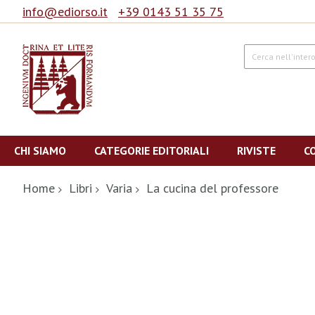
info@ediorso.it
+39 0143 51 35 75
Cerca
Salta
al
CHI SIAMO
CATEGORIE EDITORIALI
RIVISTE
C
contenuto
Home
Libri
Varia
La cucina del professore
Vai
alla
fine
della
galleria