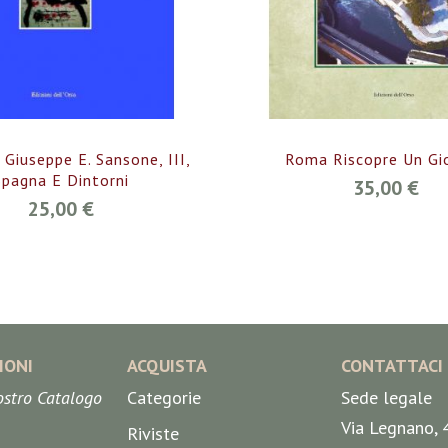
i Giuseppe E. Sansone, III,
Roma Riscopre Un Gio
Spagna E Dintorni
35,00 €
25,00 €
IONI
ACQUISTA
CONTATTACI
nostro Catalogo
Categorie
Sede legale
Via Legnano, 
Riviste