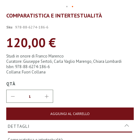
Vai
COMPARATISTICA E INTERTESTUALITÀ
all'inizio
della
Sku
978-88-6274-186-6
galleria
di
120,00 €
immagini
Studi in onore di Franco Marenco
Curatore: Giuseppe Sertoli, Carla Vaglio Marengo, Chiara Lombardi
Isbn: 978-88-6274-186-6
Collana: Fuori Collana
QTÀ
AGGIUNGI AL CARRELLO
DETTAGLI
Comparatistica e intertestualità