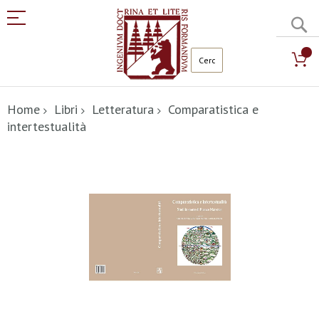
C
Salta
al
Home
Libri
Letteratura
Comparatistica e
contenuto
intertestualità
Vai
alla
fine
della
galleria
di
immagini