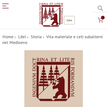
C
Salta
al
Home
Libri
Storia
Vita materiale e ceti subalterni
contenuto
nel Medioevo
Vai
alla
fine
della
galleria
di
immagini