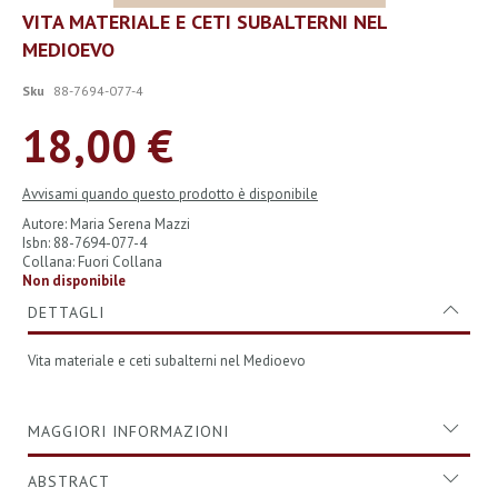
Vai
VITA MATERIALE E CETI SUBALTERNI NEL
all'inizio
MEDIOEVO
della
galleria
di
Sku
88-7694-077-4
immagini
18,00 €
Avvisami quando questo prodotto è disponibile
Autore: Maria Serena Mazzi
Isbn: 88-7694-077-4
Collana: Fuori Collana
Non disponibile
DETTAGLI
Vita materiale e ceti subalterni nel Medioevo
MAGGIORI INFORMAZIONI
ABSTRACT