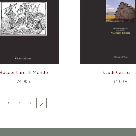
Raccontare Il Mondo
Studi Celtici -
24,00 €
31,00 €
ente stai leggendo la pagina
agina
Pagina
Pagina
Pagina
Pagina
Successivo
3
4
5