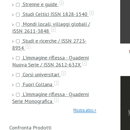
Strenne e guide
9
Studi Celtici ISSN 1828-1540
9
Mondi locali, villaggi globali /
ISSN 2611-3848
8
Studi e ricerche / ISSN 2723-
8954
5
L'immagine riflessa - Quaderni
Nuova Serie / ISSN 2612-632X
4
Corsi universitari
2
Fuori Collana
2
L'immagine riflessa - Quaderni
Serie Monografica
1
Mostra altro
Confronta Prodotti