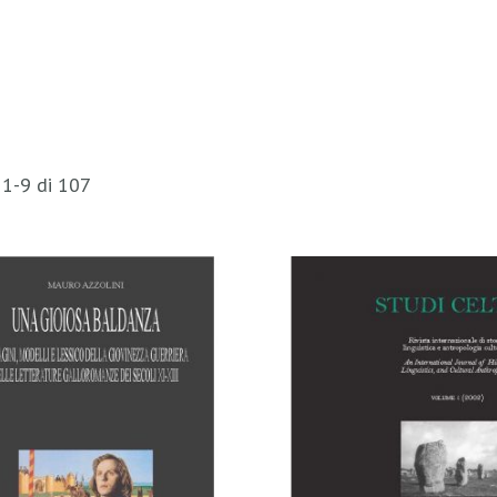
i
1
-
9
di
107