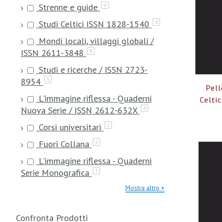
Strenne e guide
9
Studi Celtici ISSN 1828-1540
9
Mondi locali, villaggi globali /
ISSN 2611-3848
8
Studi e ricerche / ISSN 2723-
8954
5
Pel
L'immagine riflessa - Quaderni
Celtic
Nuova Serie / ISSN 2612-632X
4
Corsi universitari
2
Fuori Collana
2
L'immagine riflessa - Quaderni
Serie Monografica
1
Mostra altro
Confronta Prodotti