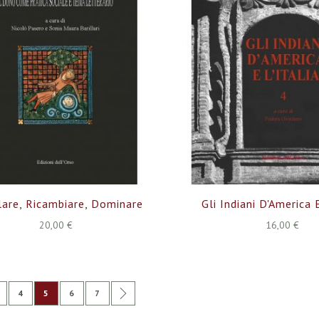
lare, Ricambiare, Dominare
Gli Indiani D'America E
20,00 €
16,00 €
na
edente
agina
Pagina
Attualmente stai leggendo la pagina
Pagina
Pagina
Pagina
Successivo
4
5
6
7