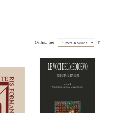
Impo
Ordina per
la
direz
decre