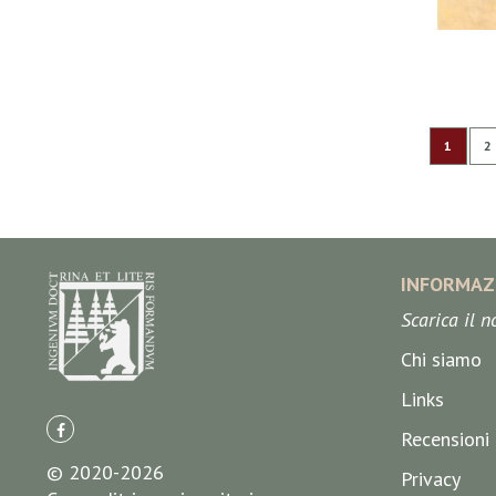
Pagina
Attualm
P
1
2
INFORMAZ
Scarica il 
Chi siamo
Links
Recensioni
© 2020-2026
Privacy