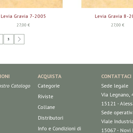
Levia Gravia 7-2005
Levia Gravia 8-
27,00 €
27,00 €
ente stai leggendo la pagina
agina
Pagina
Pagina
Successivo
3
IONI
ACQUISTA
CONTATTACI
nostro Catalogo
Categorie
Sede legale
Via Legnano, 
Riviste
15121 - Aless
Collane
Sede operativ
Distributori
Viale Industri
Info e Condizioni di
15067 - Novi 