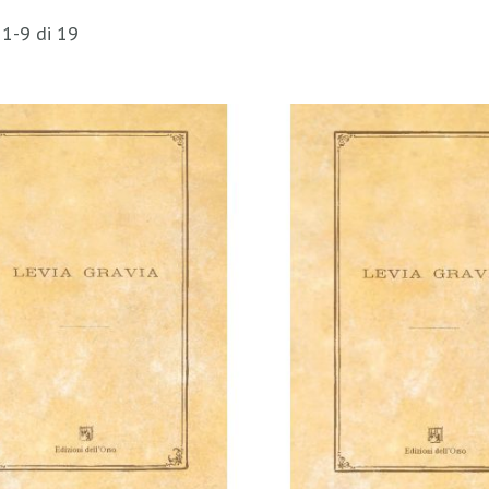
i
1
-
9
di
19