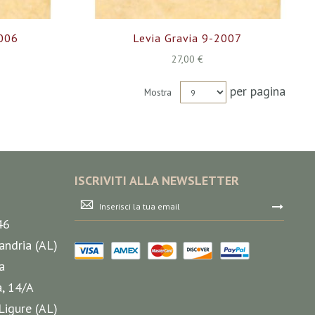
2006
Levia Gravia 9-2007
27,00 €
per pagina
Mostra
ISCRIVITI ALLA NEWSLETTER
Iscriviti
alla
46
nostra
Newsletter:
andria (AL)
a
a, 14/A
Ligure (AL)