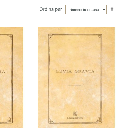
Impo
Ordina per
la
direz
decre