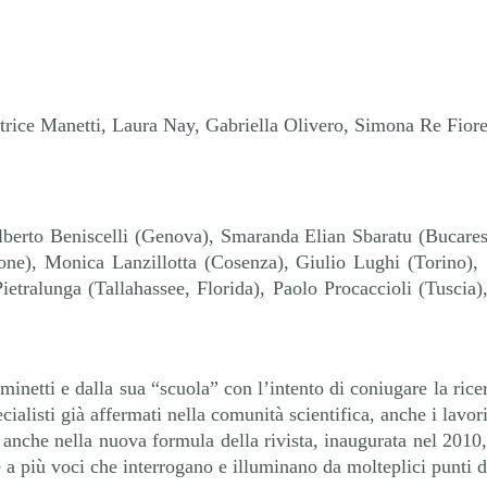
trice Manetti, Laura Nay, Gabriella Olivero, Simona Re Fiore
lberto Beniscelli (Genova), Smaranda Elian Sbaratu (Bucares
Lione), Monica Lanzillotta (Cosenza), Giulio Lughi (Torino)
 Pietralunga (Tallahassee, Florida), Paolo Procaccioli (Tusci
etti e dalla sua “scuola” con l’intento di coniugare la ricerc
ecialisti già affermati nella comunità scientifica, anche i lavor
e anche nella nuova formula della rivista, inaugurata nel 2010
 più voci che interrogano e illuminano da molteplici punti di 