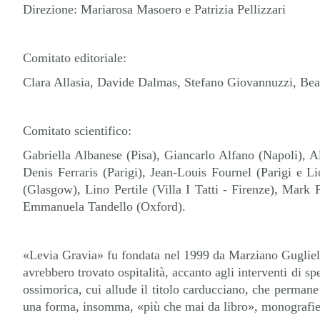
Direzione: Mariarosa Masoero e Patrizia Pellizzari
Comitato editoriale:
Clara Allasia, Davide Dalmas, Stefano Giovannuzzi, Bea
Comitato scientifico:
Gabriella Albanese (Pisa), Giancarlo Alfano (Napoli), A
Denis Ferraris (Parigi), Jean-Louis Fournel (Parigi e 
(Glasgow), Lino Pertile (Villa I Tatti - Firenze), Mark
Emmanuela Tandello (Oxford).
«Levia Gravia» fu fondata nel 1999 da Marziano Guglielmin
avrebbero trovato ospitalità, accanto agli interventi di sp
ossimorica, cui allude il titolo carducciano, che perman
una forma, insomma, «più che mai da libro», monografie a