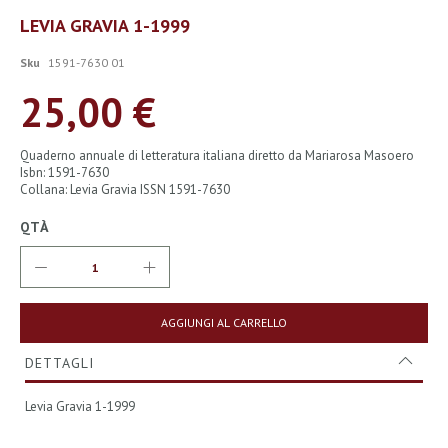
Vai
LEVIA GRAVIA 1-1999
all'inizio
della
Sku
1591-7630 01
galleria
di
25,00 €
immagini
Quaderno annuale di letteratura italiana diretto da Mariarosa Masoero
Isbn: 1591-7630
Collana: Levia Gravia ISSN 1591-7630
QTÀ
AGGIUNGI AL CARRELLO
DETTAGLI
Levia Gravia 1-1999