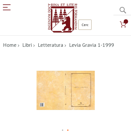
C
Salta
al
Home
Libri
Letteratura
Levia Gravia 1-1999
contenuto
Vai
alla
fine
della
galleria
di
immagini