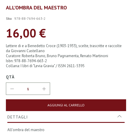
Vai
ALL'OMBRA DEL MAESTRO
all'inizio
della
Sku
978-88-7694-663-2
galleria
di
16,00 €
immagini
Lettere di e a Benedetto Croce (1903-1933), scelte, trascritte e raccolte
da Giovanni Castellano
Curatore: Roberta Bruno, Bruno Pagnamenta, Renato Martinoni
Isbn: 978-88-7694-663-2
Collana: I libri di "Levia Gravia" / ISSN 2611-5395
QTÀ
AGGIUNGI AL CARRELLO
DETTAGLI
All'ombra del maestro