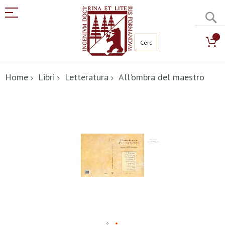
C
Salta
al
Home
Libri
Letteratura
All'ombra del maestro
contenuto
Vai
alla
fine
della
galleria
di
immagini