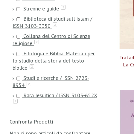
Strenne e guide
3
Biblioteca di studi sull'Islam /
ISSN 3103-3350
2
Collana del Centro di Scienze
religiose
2
Filologia e Bibbia. Materiali per
Trata
lo studio della storia del testo
La C
biblico
2
Studi e ricerche / ISSN 2723-
8954
2
Rara Iesuitica / ISSN 3103-652X
1
Confronta Prodotti
Non ci sono articoli da confrontare.