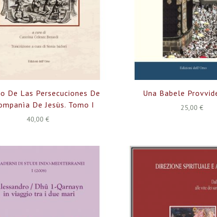
do De Las Persecuciones De
Una Babele Provvid
ompanìa De Jesùs. Tomo I
25,00 €
40,00 €