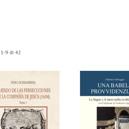
i
1
-
9
di
42