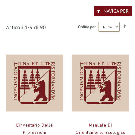
NAVIGA PER
Imp
Articoli
1
-
9
di
90
Ordina per
la
dir
dec
L’inventario Delle
Manuale Di
Professioni
Orientamento Ecologico