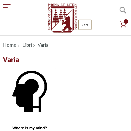
C
Salta
al
Home
Libri
Varia
contenuto
Varia