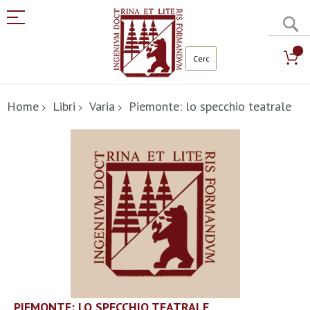
C
Salta
al
Home
Libri
Varia
Piemonte: lo specchio teatrale
contenuto
Vai
alla
fine
della
galleria
di
immagini
Vai
PIEMONTE: LO SPECCHIO TEATRALE