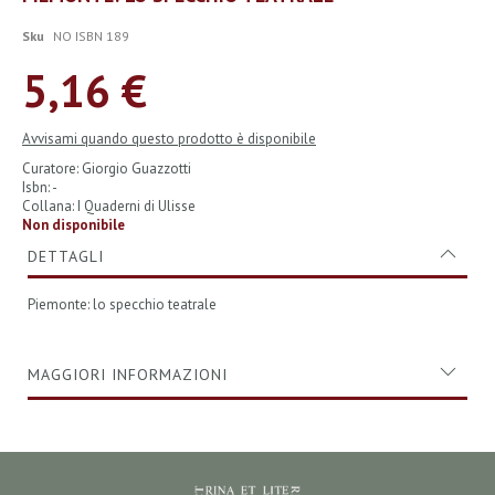
all'inizio
della
Sku
NO ISBN 189
galleria
di
5,16 €
immagini
Avvisami quando questo prodotto è disponibile
Curatore: Giorgio Guazzotti
Isbn: -
Collana: I Quaderni di Ulisse
Non disponibile
DETTAGLI
Piemonte: lo specchio teatrale
MAGGIORI INFORMAZIONI