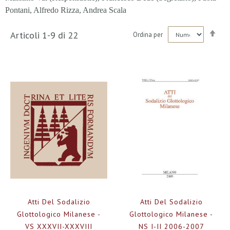
Pontani, Alfredo Rizza, Andrea Scala
Imp
Articoli
1
-
9
di
22
Ordina per
la
dir
dec
Atti Del Sodalizio
Atti Del Sodalizio
Glottologico Milanese -
Glottologico Milanese -
VS XXXVII-XXXVIII
NS I-II 2006-2007