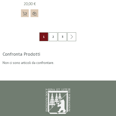
20,00 €
Pagina
Attualmente stai leggendo la pagina
Pagina
Pagina
Pagina
Successivo
1
2
3
Confronta Prodotti
Non ci sono articoli da confrontare.