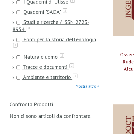
I Quaderni di Ulisse
3
Quaderni "SADA"
3
Studi e ricerche / ISSN 2723-
8954
3
Fonti per la storia dell'enologia
2
Osserv
Natura e uomo
2
Ruder
Tracce e documenti
2
Alcu
Ambiente e territorio
1
Mostra altro
Confronta Prodotti
Non ci sono articoli da confrontare.