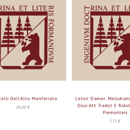
telli Dell’Alto Monferrato
L’elisir D’amor. Melodr
Doui Att Tradot E Ridot
28,00 €
Piemonteis
7,75 €