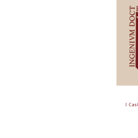
I Cas