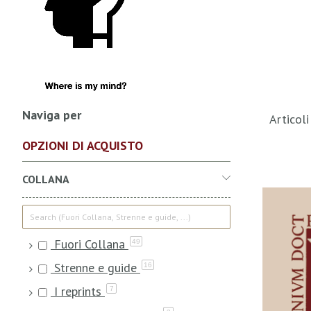
Naviga per
Articol
OPZIONI DI ACQUISTO
COLLANA
Fuori Collana
49
Strenne e guide
16
I reprints
7