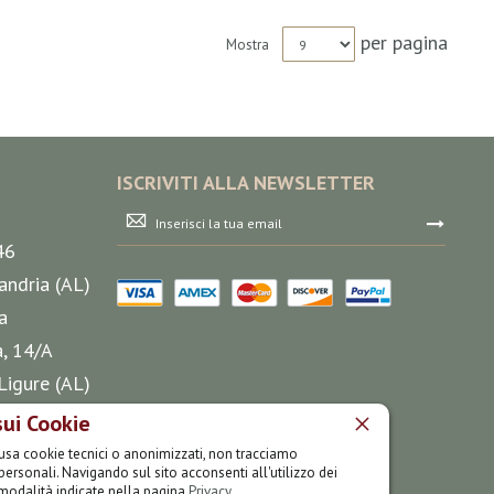
per pagina
Mostra
ISCRIVITI ALLA NEWSLETTER
Iscriviti
alla
46
nostra
Newsletter:
andria (AL)
a
a, 14/A
Ligure (AL)
sui Cookie
35 75
o usa cookie tecnici o anonimizzati, non tracciamo
personali. Navigando sul sito acconsenti all'utilizzo dei
modalità indicate nella pagina
Privacy
.