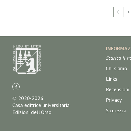
Pagina
Pagi
Prec
P
1
INFORMAZ
Scarica il 
Chi siamo
Links
Recensioni
© 2020-2026
Privacy
Casa editrice universitaria
Sicurezza
Edizioni dell'Orso