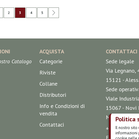
na
edente
agina
Pagina
Attualmente stai leggendo la pagina
Pagina
Pagina
Pagina
Successivo
2
3
4
5
IONI
ACQUISTA
CONTATTACI
nostro Catalogo
Categorie
Sede legale
Via Legnano, 
Riviste
15121 - Aless
Collane
Sede operativ
Distributori
Viale Industri
Info e Condizioni di
15067 - Novi 
vendita
Mappa
Politica 
Contattaci
+39 0143 51 
Il nostro sit
informazioni 
E-mail
cookie nelle 