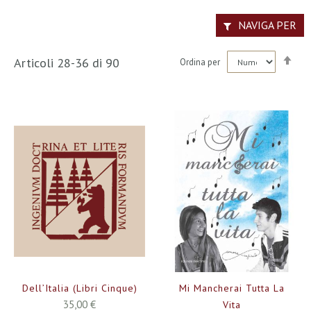
NAVIGA PER
Imp
Articoli
28
-
36
di
90
Ordina per
la
dir
dec
Dell’Italia (Libri Cinque)
Mi Mancherai Tutta La
35,00 €
Vita