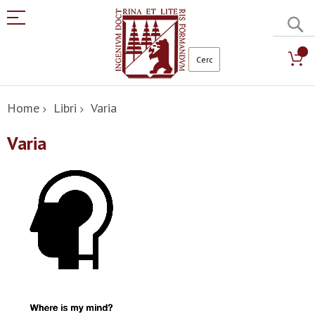
C
Salta
al
Home
Libri
Varia
contenuto
Varia