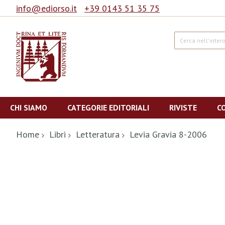
info@ediorso.it
+39 0143 51 35 75
Cerca
Salta
al
CHI SIAMO
CATEGORIE EDITORIALI
RIVISTE
C
contenuto
Home
Libri
Letteratura
Levia Gravia 8-2006
Vai
alla
fine
della
galleria