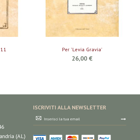
011
Per 'Levia Gravia'
26,00 €
ISCRIVITI ALLA NEWSLETTER
Iscriviti
alla
46
nostra
Newsletter:
andria (AL)