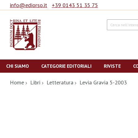
info@ediorso.it
+39 0143 51 35 75
Cerca
Salta
al
CHI SIAMO
CATEGORIE EDITORIALI
RIVISTE
C
contenuto
Home
Libri
Letteratura
Levia Gravia 5-2003
Vai
alla
fine
della
galleria