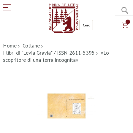
C
Salta
al
Home
Collane
contenuto
I libri di "Levia Gravia" / ISSN 2611-5395
«Lo
scopritore di una terra incognita»
Vai
alla
fine
della
galleria
di
immagini