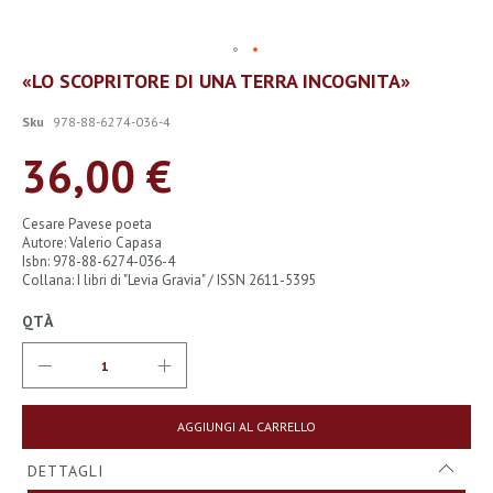
Vai
«LO SCOPRITORE DI UNA TERRA INCOGNITA»
all'inizio
della
Sku
978-88-6274-036-4
galleria
di
36,00 €
immagini
Cesare Pavese poeta
Autore: Valerio Capasa
Isbn: 978-88-6274-036-4
Collana: I libri di "Levia Gravia" / ISSN 2611-5395
QTÀ
AGGIUNGI AL CARRELLO
DETTAGLI