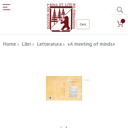
C
Salta
al
Home
Libri
Letteratura
«A meeting of minds»
contenuto
Vai
alla
fine
della
galleria
di
immagini