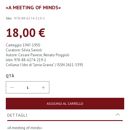
Vai
«A MEETING OF MINDS»
all'inizio
della
Sku
978-88-6274-219-1
galleria
di
18,00 €
immagini
Carteggio 1947-1950
Curatore: Silvia Savioli
Autore: Cesare Pavese, Renato Poggioli
Isbn: 978-88-6274-219-1
Collana: I libri di "Levia Gravia" / ISSN 2611-5395
QTÀ
AGGIUNGI AL CARRELLO
DETTAGLI
«A meeting of minds»