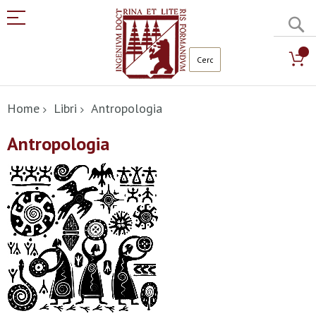
C
Salta
al
Home
Libri
Antropologia
contenuto
Antropologia