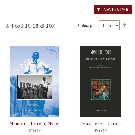
NAVIGA PER
Imp
Articoli
10
-
18
di
107
Ordina per
la
dir
dec
Memoria, Terreni, Musei
Maschere E Corpi
50,00 €
45,00 €