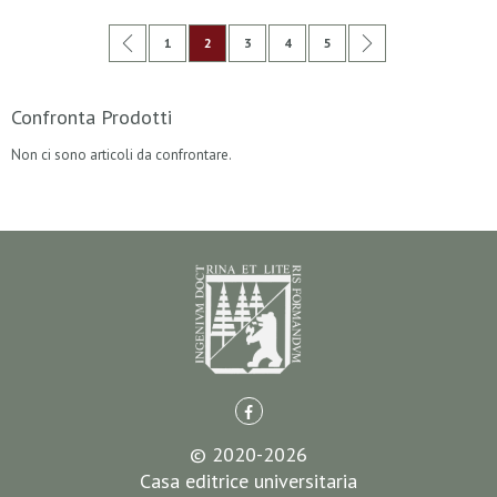
Pagina
Pagina
Precedente
Pagina
Attualmente stai leggendo la pagina
Pagina
Pagina
Pagina
Pagina
Successivo
1
2
3
4
5
Confronta Prodotti
Non ci sono articoli da confrontare.
© 2020-2026
Casa editrice universitaria