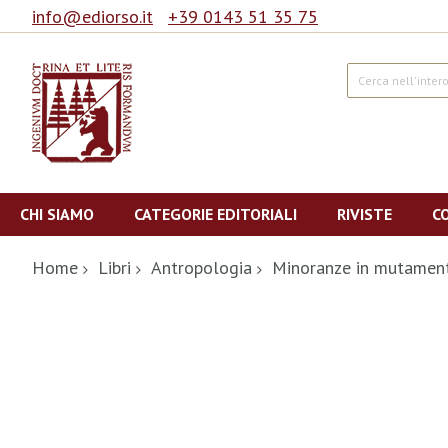
info@ediorso.it
+39 0143 51 35 75
Cerca
Salta
al
CHI SIAMO
CATEGORIE EDITORIALI
RIVISTE
C
contenuto
Home
Libri
Antropologia
Minoranze in mutamen
Vai
alla
fine
della
galleria