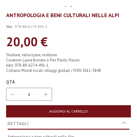
Vai
ANTROPOLOGIA E BENI CULTURALI NELLE ALPI
all'inizio
della
Sku
978-88-6274-491-1
galleria
di
20,00 €
immagini
Studiare, valorizzare, restituire
Curatore: Laura Bonato e Pier Paolo Viazzo
Isbn: 978-88-6274-491-1
Collana: Mondi locali, villaggi globali / ISSN 2611-3848
QTÀ
AGGIUNGI AL CARRELLO
DETTAGLI
Antropologia e beni culturali nelle Alpi