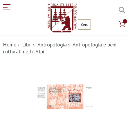
C
Salta
al
Home
Libri
Antropologia
Antropologia e beni
contenuto
culturali nelle Alpi
Vai
alla
fine
della
galleria
di
immagini