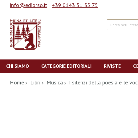
info@ediorso.it
+39 0143 51 35 75
Cerca
Salta
al
CHI SIAMO
CATEGORIE EDITORIALI
RIVISTE
C
contenuto
Home
Libri
Musica
I silenzi della poesia e le vo
Vai
alla
fine
della
galleria