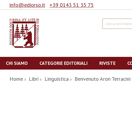
info@ediorso.it
+39 0143 51 35 75
Cerca
Salta
al
CHI SIAMO
CATEGORIE EDITORIALI
RIVISTE
C
contenuto
Home
Libri
Linguistica
Benvenuto Aron Terracini 
Vai
alla
fine
della
galleria