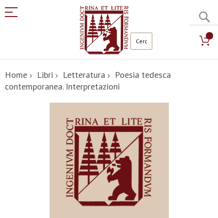
C
Salta
al
Home
Libri
Letteratura
Poesia tedesca
contenuto
contemporanea. Interpretazioni
Vai
alla
fine
della
galleria
di
immagini