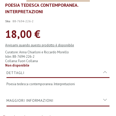
Vai
POESIA TEDESCA CONTEMPORANEA.
all'inizio
INTERPRETAZIONI
della
galleria
di
Sku
88-7694-226-2
immagini
18,00 €
Avvisami quando questo prodotto è disponibile
Curatore: Anna Chiarloni e Riccardo Morello
Isbn: 88-7694-226-2
Collana: Fuori Collana
Non disponibile
DETTAGLI
Poesia tedesca contemporanea. Interpretazioni
MAGGIORI INFORMAZIONI