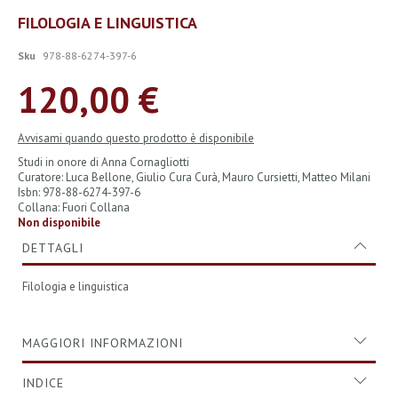
Vai
FILOLOGIA E LINGUISTICA
all'inizio
della
Sku
978-88-6274-397-6
galleria
di
120,00 €
immagini
Avvisami quando questo prodotto è disponibile
Studi in onore di Anna Cornagliotti
Curatore: Luca Bellone, Giulio Cura Curà, Mauro Cursietti, Matteo Milani
Isbn: 978-88-6274-397-6
Collana: Fuori Collana
Non disponibile
DETTAGLI
Filologia e linguistica
MAGGIORI INFORMAZIONI
INDICE