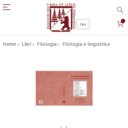
C
Salta
al
Home
Libri
Filologia
Filologia e linguistica
contenuto
Vai
alla
fine
della
galleria
di
immagini