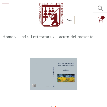
C
Salta
al
Home
Libri
Letteratura
L'acuto del presente
contenuto
Vai
alla
fine
della
galleria
di
immagini