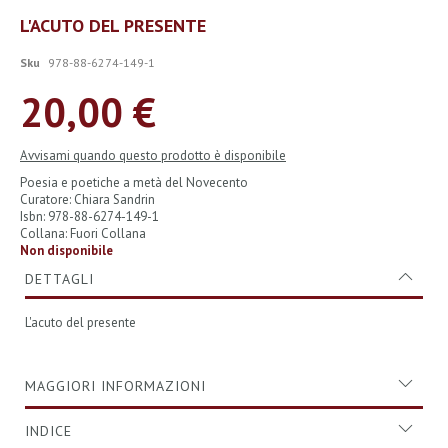
Vai
L'ACUTO DEL PRESENTE
all'inizio
della
Sku
978-88-6274-149-1
galleria
di
20,00 €
immagini
Avvisami quando questo prodotto è disponibile
Poesia e poetiche a metà del Novecento
Curatore: Chiara Sandrin
Isbn: 978-88-6274-149-1
Collana: Fuori Collana
Non disponibile
DETTAGLI
L'acuto del presente
MAGGIORI INFORMAZIONI
INDICE