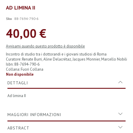
Vai
AD LIMINA II
all'inizio
della
Sku
88-7694-790-6
galleria
di
40,00 €
immagini
Avvisami quando questo prodotto è disponibile
Incontro di studio tra i dottorandi e i giovani studiosi di Roma
Curatore: Renate Burri, Aline Delacrétaz, Jacques Monnier, Marcello Nobili
Isbn: 88-7694-790-6
Collana: Fuori Collana
Non disponibile
DETTAGLI
Ad limina II
MAGGIORI INFORMAZIONI
ABSTRACT