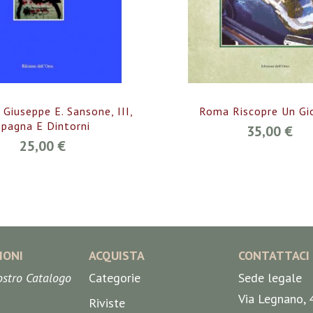
i Giuseppe E. Sansone, III,
Roma Riscopre Un Gio
Spagna E Dintorni
35,00 €
25,00 €
IONI
ACQUISTA
CONTATTACI
nostro Catalogo
Categorie
Sede legale
Via Legnano, 
Riviste