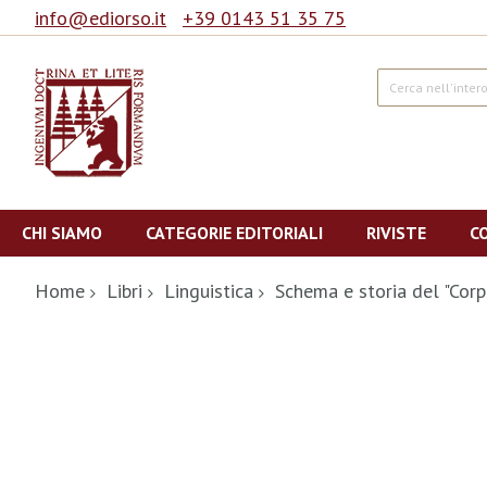
info@ediorso.it
+39 0143 51 35 75
Cerca
Salta
al
CHI SIAMO
CATEGORIE EDITORIALI
RIVISTE
C
contenuto
Home
Libri
Linguistica
Schema e storia del "Corp
Vai
alla
fine
della
galleria