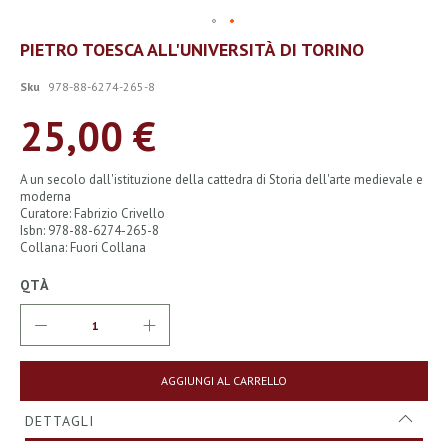
Vai
PIETRO TOESCA ALL'UNIVERSITÀ DI TORINO
all'inizio
della
Sku
978-88-6274-265-8
galleria
di
25,00 €
immagini
A un secolo dall'istituzione della cattedra di Storia dell'arte medievale e
moderna
Curatore: Fabrizio Crivello
Isbn: 978-88-6274-265-8
Collana: Fuori Collana
QTÀ
AGGIUNGI AL CARRELLO
DETTAGLI