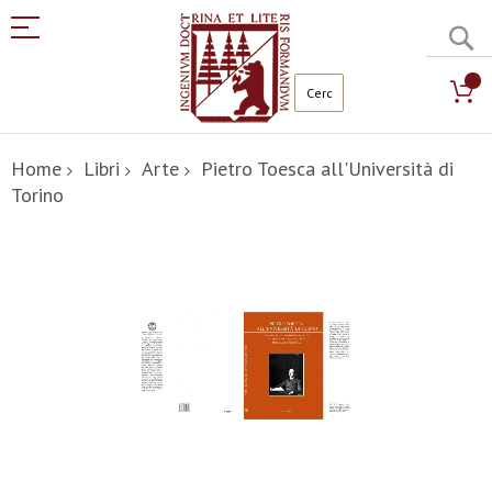
C
Salta
al
Home
Libri
Arte
Pietro Toesca all'Università di
contenuto
Torino
Vai
alla
fine
della
galleria
di
immagini