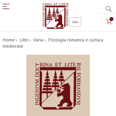
C
Salta
al
Home
Libri
Varia
Filologia romanza e cultura
contenuto
medievale
Vai
alla
fine
della
galleria
di
immagini