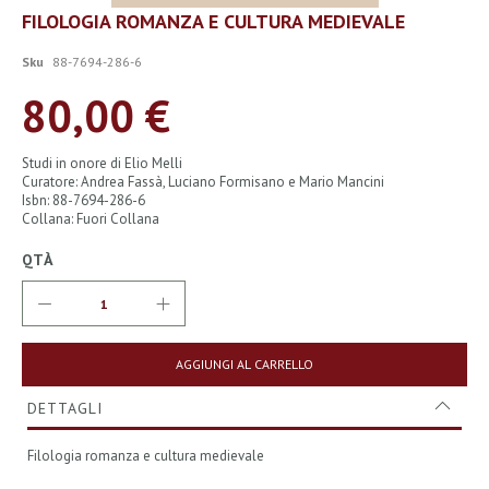
Vai
FILOLOGIA ROMANZA E CULTURA MEDIEVALE
all'inizio
della
Sku
88-7694-286-6
galleria
di
80,00 €
immagini
Studi in onore di Elio Melli
Curatore: Andrea Fassà, Luciano Formisano e Mario Mancini
Isbn: 88-7694-286-6
Collana: Fuori Collana
QTÀ
AGGIUNGI AL CARRELLO
DETTAGLI
Filologia romanza e cultura medievale