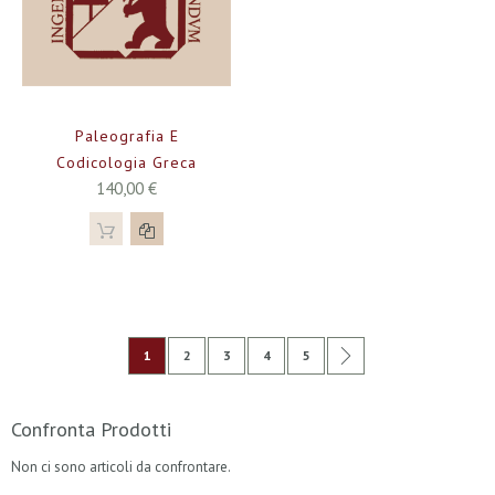
Paleografia E
Codicologia Greca
140,00 €
Pagina
Attualmente stai leggendo la pagina
Pagina
Pagina
Pagina
Pagina
Pagina
Successivo
1
2
3
4
5
Confronta Prodotti
Non ci sono articoli da confrontare.