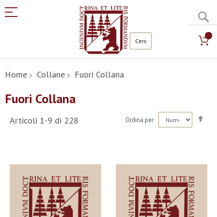
C
Salta
al
Home
Collane
Fuori Collana
contenuto
Fuori Collana
Imp
Articoli
1
-
9
di
228
Ordina per
la
dir
dec