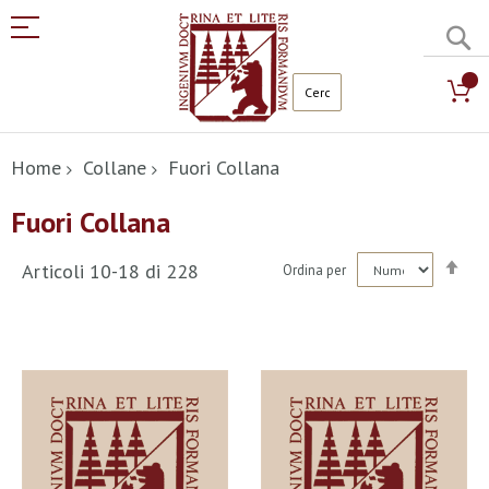
C
Salta
al
Home
Collane
Fuori Collana
contenuto
Fuori Collana
Imp
Articoli
10
-
18
di
228
Ordina per
la
dir
dec