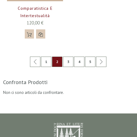
Comparatistica E
Intertestualità
120,00 €
Pagina
Pagina
Precedente
Pagina
Attualmente stai leggendo la pagina
Pagina
Pagina
Pagina
Pagina
Successivo
1
2
3
4
5
Confronta Prodotti
Non ci sono articoli da confrontare.