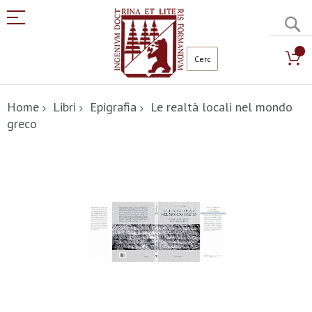
C
Salta
al
Home
Libri
Epigrafia
Le realtà locali nel mondo
contenuto
greco
Vai
alla
fine
della
galleria
di
immagini