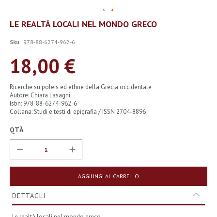
Vai
LE REALTÀ LOCALI NEL MONDO GRECO
all'inizio
della
Sku
978-88-6274-962-6
galleria
di
18,00 €
immagini
Ricerche su poleis ed ethne della Grecia occidentale
Autore: Chiara Lasagni
Isbn: 978-88-6274-962-6
Collana: Studi e testi di epigrafia / ISSN 2704-8896
QTÀ
AGGIUNGI AL CARRELLO
DETTAGLI
Le realtà locali nel mondo greco