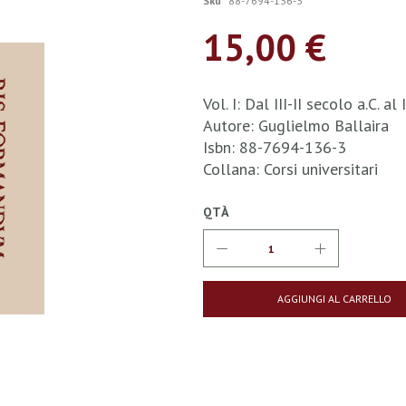
Sku
88-7694-136-3
15,00 €
Vol. I: Dal III-II secolo a.C. al
Autore: Guglielmo Ballaira
Isbn: 88-7694-136-3
Collana: Corsi universitari
QTÀ
AGGIUNGI AL CARRELLO