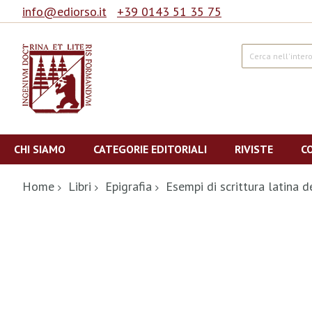
info@ediorso.it
+39 0143 51 35 75
Cerca
Salta
al
CHI SIAMO
CATEGORIE EDITORIALI
RIVISTE
C
contenuto
Home
Libri
Epigrafia
Esempi di scrittura latina d
Vai
alla
fine
della
galleria