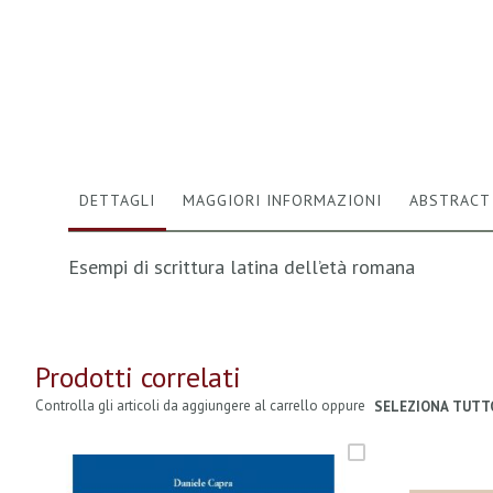
Vai
all'inizio
della
galleria
di
immagini
DETTAGLI
MAGGIORI INFORMAZIONI
ABSTRACT
Esempi di scrittura latina dell’età romana
Prodotti correlati
Controlla gli articoli da aggiungere al carrello oppure
SELEZIONA TUTT