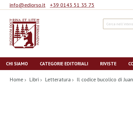
info@ediorso.it
+39 0143 51 35 75
Cerca
Salta
al
CHI SIAMO
CATEGORIE EDITORIALI
RIVISTE
C
contenuto
Home
Libri
Letteratura
Il codice bucolico di Jua
Vai
alla
fine
della
galleria