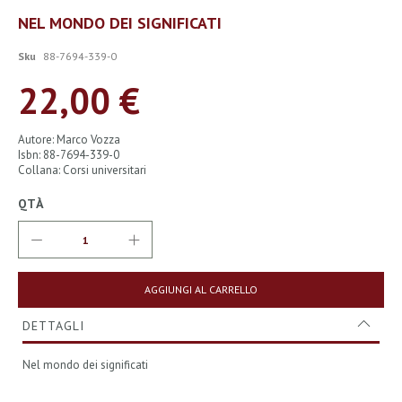
Vai
NEL MONDO DEI SIGNIFICATI
all'inizio
della
Sku
88-7694-339-0
galleria
di
22,00 €
immagini
Autore: Marco Vozza
Isbn: 88-7694-339-0
Collana: Corsi universitari
QTÀ
AGGIUNGI AL CARRELLO
DETTAGLI
Nel mondo dei significati