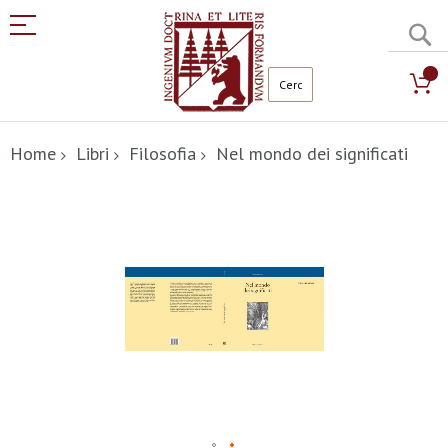
C
Salta
al
Home
Libri
Filosofia
Nel mondo dei significati
contenuto
Vai
alla
fine
della
galleria
di
immagini