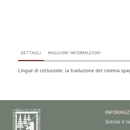
Vai
all'inizio
della
galleria
di
immagini
DETTAGLI
MAGGIORI INFORMAZIONI
Lingue di celluloide: la traduzione del cinema spag
INFORMAZ
Scarica il 