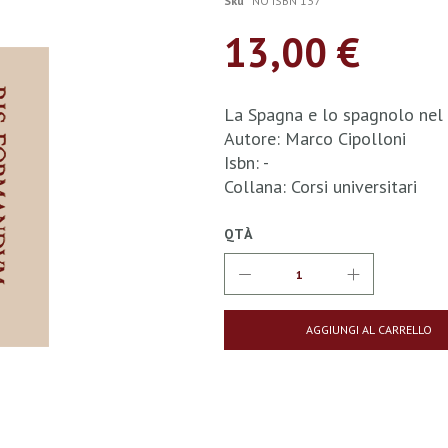
Sku
NO ISBN 137
13,00 €
La Spagna e lo spagnolo nel 
Autore: Marco Cipolloni
Isbn: -
Collana: Corsi universitari
QTÀ
AGGIUNGI AL CARRELLO