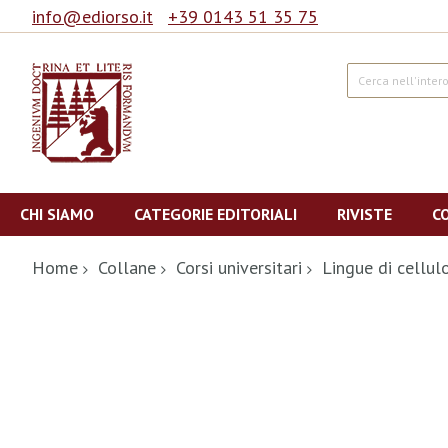
info@ediorso.it
+39 0143 51 35 75
Cerca
Salta
al
CHI SIAMO
CATEGORIE EDITORIALI
RIVISTE
C
contenuto
Home
Collane
Corsi universitari
Lingue di cellul
Vai
alla
fine
della
galleria