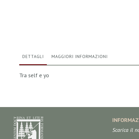
Vai
all'inizio
della
galleria
di
immagini
DETTAGLI
MAGGIORI INFORMAZIONI
Tra self e yo
INFORMAZ
Scarica il 