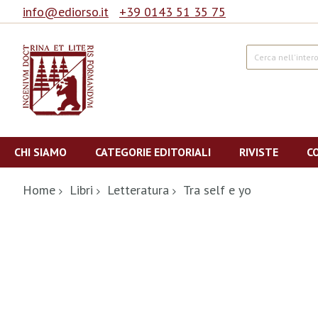
info@ediorso.it
+39 0143 51 35 75
Cerca
Salta
al
CHI SIAMO
CATEGORIE EDITORIALI
RIVISTE
C
contenuto
Home
Libri
Letteratura
Tra self e yo
Vai
alla
fine
della
galleria