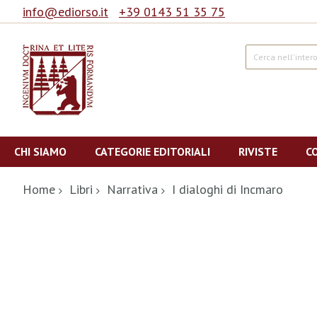
info@ediorso.it
+39 0143 51 35 75
Cerca
Salta
al
CHI SIAMO
CATEGORIE EDITORIALI
RIVISTE
C
contenuto
Home
Libri
Narrativa
I dialoghi di Incmaro
Vai
alla
fine
della
galleria