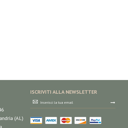
ISCRIVITI ALLA NEWSLETTER
Iscriviti
alla
46
nostra
Newsletter:
andria (AL)
a